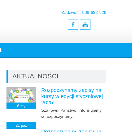
Zadzwoń : 888-692-828
t
AKTUALNOŚCI
Rozpoczynamy zapisy na
kursy w edycji styczniowej
2025!
6
sty
Szanowni Państwo, informujemy,
iż rozpoczynamy...
21
paź
Rozpoczynamy zapisy na